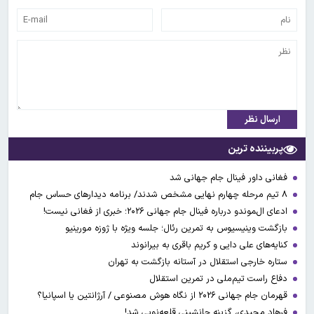
ارسال نظر
پربیننده ترین
فغانی داور فینال جام جهانی شد
۸ تیم مرحله چهارم نهایی مشخص شدند/ برنامه دیدارهای حساس جام
ادعای ال‌‍موندو درباره فینال جام جهانی ۲۰۲۶؛ خبری از فغانی نیست!
بازگشت وینیسیوس به تمرین رئال؛ جلسه ویژه با ژوزه مورینیو
کنایه‌های علی دایی و کریم باقری به بیرانوند
ستاره خارجی استقلال در آستانه بازگشت به تهران
دفاع راست تیم‌ملی در تمرین استقلال
قهرمان جام جهانی ۲۰۲۶ از نگاه هوش مصنوعی / آرژانتین یا اسپانیا؟
فرهاد مجیدی، گزینه جانشینی قلعه‌نویی شد!