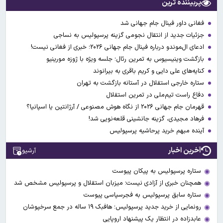
پربیننده ترین
فغانی داور فینال جام جهانی شد
جزئیات جدید از انتقال نجومی گزینه پرسپولیس به نساجی
ادعای ال‌‍موندو درباره فینال جام جهانی ۲۰۲۶؛ خبری از فغانی نیست!
بازگشت وینیسیوس به تمرین رئال؛ جلسه ویژه با ژوزه مورینیو
کنایه‌های علی دایی و کریم باقری به بیرانوند
ستاره خارجی استقلال در آستانه بازگشت به تهران
دفاع راست تیم‌ملی در تمرین استقلال
قهرمان جام جهانی ۲۰۲۶ از نگاه هوش مصنوعی / آرژانتین یا اسپانیا؟
فرهاد مجیدی، گزینه جانشینی قلعه‌نویی شد!
آینده مبهم خرید پرحاشیه پرسپولیس
آخرین اخبار
آرشیو
ستاره پرسپولیس به پیکان پیوست
همچنان خبری از آزادی نیست؛ میزبان استقلال و پرسپولیس مشخص شد
ستاره سابق پرسپولیس به فجرسپاسی پیوست
رونمایی از خرید جدید پرسپولیس؛ هافبک ۱۹ ساله در جمع سرخپوشان
عابدزاده در انتظار یک پیشنهاد اروپایی