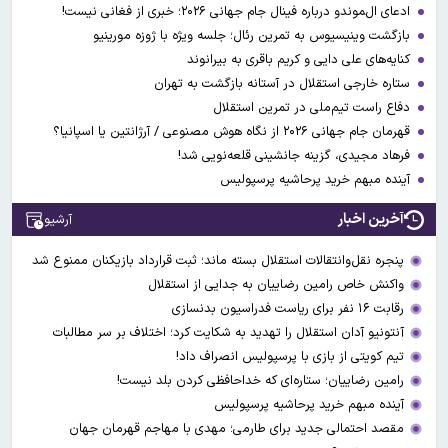
ادعای ال‌‍موندو درباره فینال جام جهانی ۲۰۲۶؛ خبری از فغانی نیست!
بازگشت وینیسیوس به تمرین رئال؛ جلسه ویژه با ژوزه مورینیو
کنایه‌های علی دایی و کریم باقری به بیرانوند
ستاره خارجی استقلال در آستانه بازگشت به تهران
دفاع راست تیم‌ملی در تمرین استقلال
قهرمان جام جهانی ۲۰۲۶ از نگاه هوش مصنوعی / آرژانتین یا اسپانیا؟
فرهاد مجیدی، گزینه جانشینی قلعه‌نویی شد!
آینده مبهم خرید پرحاشیه پرسپولیس
آخرین اخبار
آرشیو
پنجره نقل‌وانتقالات استقلال بسته ماند؛ ثبت قرارداد بازیکنان ممنوع شد
واکنش خاص رامین رضاییان به جدایی از استقلال
رقابت ۱۶ نفر برای ریاست فدراسیون بدنسازی
آنتونیو آدان استقلال را تهدید به شکایت کرد؛ اختلاف بر سر مطالبات
تیم کویتی از بازی با پرسپولیس انصراف داد!
رامین رضاییان؛ ستاره‌ای که خداحافظی کردن بلد نیست!
آینده مبهم خرید پرحاشیه پرسپولیس
مقصد احتمالی جدید برای طارمی؛ مهدی با مهاجم قهرمان جهان