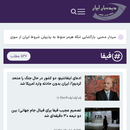
غریب آبادی: در اثر تصمیمات برخی کشورهای ساحلی، پای بیگانگان دارد
به منطقه خزر باز می‌شود
هشدار نسبت به وفوع تندباد در تهران
سردار محبی: بازگشایی تنگه هرمز منوط به پذیرش شروط ایران از سوی
آمریکا است
تلاش برای انتقال پادگان‌ها به خارج ازتهران/ آغاز ساخت پناهگاه و پارکینگ
فیفا
۵۲۷ مطلب
-پناهگاه در پایتخت
پیش‌بینی وضعیت هوا طی روزهای آینده اعلام شد
غریب آبادی: در اثر تصمیمات برخی کشورهای ساحلی، پای بیگانگان دارد
ادعای اینفانتینو: دو کشور در حال جنگ را متحد
به منطقه خزر باز می‌شود
کردیم!/ ایران بدون حادثه وارد آمریکا شد
هشدار نسبت به وفوع تندباد در تهران
۱۱:۲۶
۱۴۰۵/۰۵/۰۵
تصمیم عجیب فیفا برای فینال جام جهانی/ بین
دو نیمه ۳۰ دقیقه‌ای شد