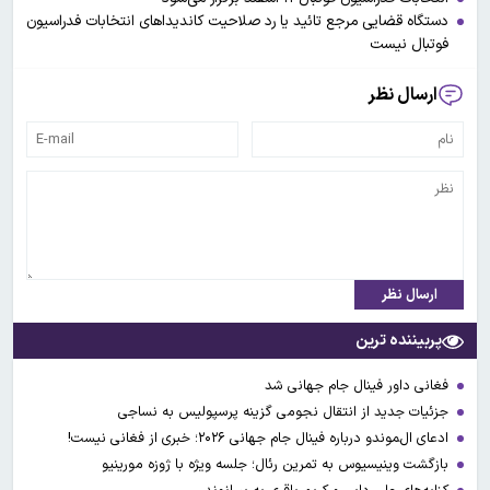
دستگاه قضایی مرجع تائید یا رد صلاحیت کاندیداهای انتخابات فدراسیون
فوتبال نیست
ارسال نظر
ارسال نظر
پربیننده ترین
فغانی داور فینال جام جهانی شد
جزئیات جدید از انتقال نجومی گزینه پرسپولیس به نساجی
ادعای ال‌‍موندو درباره فینال جام جهانی ۲۰۲۶؛ خبری از فغانی نیست!
بازگشت وینیسیوس به تمرین رئال؛ جلسه ویژه با ژوزه مورینیو