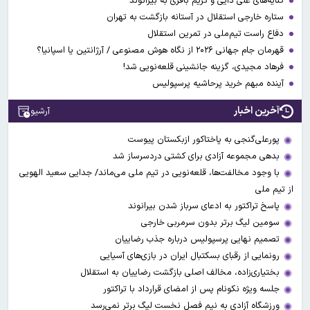
کنایه‌های علی دایی و کریم باقری به بیرانوند
ستاره خارجی استقلال در آستانه بازگشت به تهران
دفاع راست تیم‌ملی در تمرین استقلال
قهرمان جام جهانی ۲۰۲۶ از نگاه هوش مصنوعی / آرژانتین یا اسپانیا؟
فرهاد مجیدی، گزینه جانشینی قلعه‌نویی شد!
آینده مبهم خرید پرحاشیه پرسپولیس
آخرین اخبار
آرشیو
پورعلی‌گنجی به پاختاکور ازبکستان پیوست
بدهی مجموعه آزادی برای کشتی دردسرساز شد
با وجود مخالفت‌ها، قلعه‌نویی در تیم ملی می‌ماند/ جدایی سعید الهویی
از تیم ملی
پاسخ تراکتور به ادعای سرباز شدن بیرانوند
سومین لیگ برتر بدون سرمربی خارجی
تصمیم نهایی پرسپولیس درباره جذب رضاییان
رونمایی از رقبای بسکتبال ایران در بازی‌های آسیایی
بختیاری‌زاده، مخالف اصلی بازگشت رضاییان به استقلال
جلسه ویژه نکونام پس از امضای قرارداد با تراکتور
ورزشگاه آزادی به نیم فصل نخست لیگ برتر نمی‌رسد