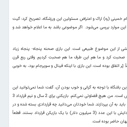
 خمینی (ره) اراک و اعتراض مسئولین این ورزشگاه، تصریح کرد: گیت
شنوم. حتماً این موارد بررسی می‌شود. اگر موضوعی باشد به ما اعلام خواهد شد و
خشی از این موضوع طبیعی است. این بازی صحنه پنجاه- پنجاه زیاد
 صحبت کرد و ما هم این طرف ما هم صحبت کردیم. وقتی ربع قرن
پُر اتفاق بوده است. این بازی با اینکه فینال و سوپرجام بود، به خوبی
ین باشگاه با توجه به گرانی و خوب بودن آن، گفت: شما نمی‌توانید این
حرف را با این قاطعیت بزنید. ترانسفر مارکت وجود دارد و اعداد مشخص است. من هیچ قضاوتی نمی‌کنم. بازیکنی برای 2 سال و نیم قرارداد 3
ید به آن بپردازند. شما خودتان می‌دانید چه قراردادی بسته شده و در
مورد بازیکن ما صحبت می‌کنند. درباره بازیکن ما صحبت کردند و فردایش با این عدد (3 میلیون دلار) با یک بازیکن قرارداد بستند. قطعاً
جهان حاضر بوده است.