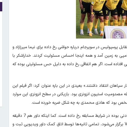
بل پرسپولیس در سوپرجام درباره حواشی رخ داده برای نیما میرزازاد و
امپی به زمین آمد و همه اینجا احساس مسئولیت کردند. خداراشکر با
ی افتاده است. اگر هم اتفاقی رخ داده به دلیل حس مسئولیتی بوده که
 سپاهان انتقاد داشتند.» بعیدی در این باره عنوان کرد: اگر فیلم این
ظه مصدومیت استیون انزونزی بود. بازیکنی در سطح انزونزی این موارد
وی ادامه داد: در قاموس سپاهان اتلاف وقت نیست. اگر هم زمین افتادنی بوده در شرایط مسابقه رخ داده است. کما اینکه داور هم 7 دقیقه
وقت تلف شده اعلام کرد و بیش از آن وقت لحاظ کرد. وقتی بازی با VAR برگزار می‌شود، تمامی ثانیه‌ها توسط اتاق کمک داور ویدیویی ثبت و