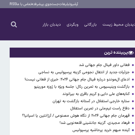
آرشیو
تبلیغات
جستجوی پیشرفته
تماس با ما
RSS
یدبان محیط زیست
بازرگانی
وبگردی
دیدبان بازار
پربیننده ترین
فغانی داور فینال جام جهانی شد
جزئیات جدید از انتقال نجومی گزینه پرسپولیس به نساجی
ادعای ال‌‍موندو درباره فینال جام جهانی ۲۰۲۶؛ خبری از فغانی نیست!
بازگشت وینیسیوس به تمرین رئال؛ جلسه ویژه با ژوزه مورینیو
کنایه‌های علی دایی و کریم باقری به بیرانوند
ستاره خارجی استقلال در آستانه بازگشت به تهران
دفاع راست تیم‌ملی در تمرین استقلال
قهرمان جام جهانی ۲۰۲۶ از نگاه هوش مصنوعی / آرژانتین یا اسپانیا؟
فرهاد مجیدی، گزینه جانشینی قلعه‌نویی شد!
آینده مبهم خرید پرحاشیه پرسپولیس