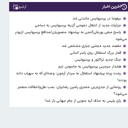
آخرین اخبار
آرشیو
بیفوما در پرسپولیس ماندنی شد
جزئیات جدید از انتقال نجومی گزینه پرسپولیس به نساجی
پاسخ منفی پورعلی‌گنجی به پیشنهاد منصوریان/مدافع پرسپولیس لژیونر
می‌شود
مقصد جدید مجتبی جباری مشخص شد
قمار بزرگ استقلال روی یاسر آسانی
جنگ جدید تراکتور و پرسپولیس
هشدار سرمربی پرسپولیس به جاسوس تیم
پشت پرده پیشنهاد استقلال به سردار آزمون؛ وعده‌ای که به سهراب داده
بودند!
رونمایی از جدی‌ترین مشتری رامین رضاییان؛ بمب نقل‌وانتقالات منفجر
می‌شود؟
پای پلیس به حذف کره جنوبی از جام جهانی باز شد!