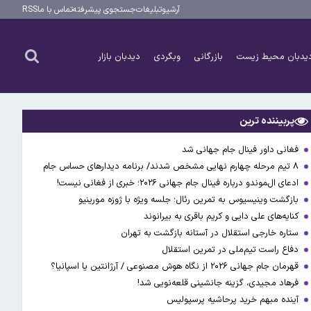
آرشیو
تبلیغات
جستجوی پیشرفته
تماس با ما
RSS
یدبان محیط زیست
بازرگانی
وبگردی
دیدبان بازار
پربیننده ترین
فغانی داور فینال جام جهانی شد
۸ تیم مرحله چهارم نهایی مشخص شدند/ برنامه دیدارهای حساس جام
ادعای ال‌‍موندو درباره فینال جام جهانی ۲۰۲۶؛ خبری از فغانی نیست!
بازگشت وینیسیوس به تمرین رئال؛ جلسه ویژه با ژوزه مورینیو
کنایه‌های علی دایی و کریم باقری به بیرانوند
ستاره خارجی استقلال در آستانه بازگشت به تهران
دفاع راست تیم‌ملی در تمرین استقلال
قهرمان جام جهانی ۲۰۲۶ از نگاه هوش مصنوعی / آرژانتین یا اسپانیا؟
فرهاد مجیدی، گزینه جانشینی قلعه‌نویی شد!
آینده مبهم خرید پرحاشیه پرسپولیس