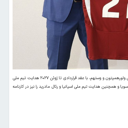
؛ جولن لوپتگی، سرمربی اسپانیایی سابق ولورهمپتون و وستهم، با عقد قراردادی تا ژوئن ۲۰۲۷ هدایت تیم ملی
 در لیگ اروپا را با سویا و همچنین هدایت تیم ملی اسپانیا و رئال مادرید را نیز در کارنامه