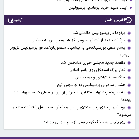
فرهاد مجیدی، گزینه جانشینی قلعه‌نویی شد!
آینده مبهم خرید پرحاشیه پرسپولیس
آخرین اخبار
آرشیو
بیفوما در پرسپولیس ماندنی شد
جزئیات جدید از انتقال نجومی گزینه پرسپولیس به نساجی
پاسخ منفی پورعلی‌گنجی به پیشنهاد منصوریان/مدافع پرسپولیس لژیونر
می‌شود
مقصد جدید مجتبی جباری مشخص شد
قمار بزرگ استقلال روی یاسر آسانی
جنگ جدید تراکتور و پرسپولیس
هشدار سرمربی پرسپولیس به جاسوس تیم
پشت پرده پیشنهاد استقلال به سردار آزمون؛ وعده‌ای که به سهراب داده
بودند!
رونمایی از جدی‌ترین مشتری رامین رضاییان؛ بمب نقل‌وانتقالات منفجر
می‌شود؟
پای پلیس به حذف کره جنوبی از جام جهانی باز شد!