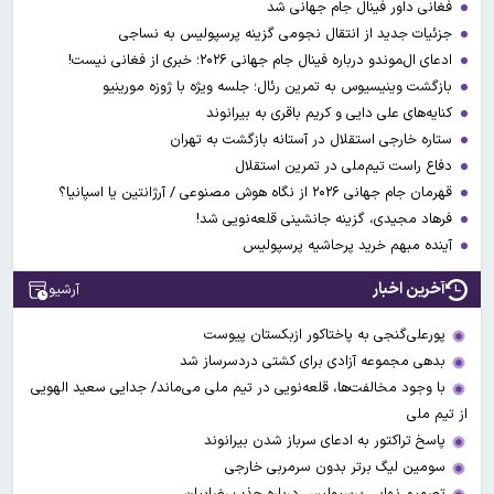
فغانی داور فینال جام جهانی شد
جزئیات جدید از انتقال نجومی گزینه پرسپولیس به نساجی
ادعای ال‌‍موندو درباره فینال جام جهانی ۲۰۲۶؛ خبری از فغانی نیست!
بازگشت وینیسیوس به تمرین رئال؛ جلسه ویژه با ژوزه مورینیو
کنایه‌های علی دایی و کریم باقری به بیرانوند
ستاره خارجی استقلال در آستانه بازگشت به تهران
دفاع راست تیم‌ملی در تمرین استقلال
قهرمان جام جهانی ۲۰۲۶ از نگاه هوش مصنوعی / آرژانتین یا اسپانیا؟
فرهاد مجیدی، گزینه جانشینی قلعه‌نویی شد!
آینده مبهم خرید پرحاشیه پرسپولیس
آخرین اخبار
آرشیو
پورعلی‌گنجی به پاختاکور ازبکستان پیوست
بدهی مجموعه آزادی برای کشتی دردسرساز شد
با وجود مخالفت‌ها، قلعه‌نویی در تیم ملی می‌ماند/ جدایی سعید الهویی
از تیم ملی
پاسخ تراکتور به ادعای سرباز شدن بیرانوند
سومین لیگ برتر بدون سرمربی خارجی
تصمیم نهایی پرسپولیس درباره جذب رضاییان