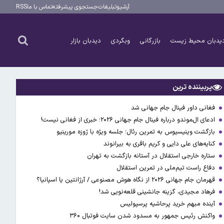
آرشیو
تبلیغات
جستجوی پیشرفته
تماس با ما
RSS
یدبان محیط زیست
بازرگانی
وبگردی
دیدبان بازار
پربیننده ترین
فغانی داور فینال جام جهانی شد
ادعای ال‌‍موندو درباره فینال جام جهانی ۲۰۲۶؛ خبری از فغانی نیست!
بازگشت وینیسیوس به تمرین رئال؛ جلسه ویژه با ژوزه مورینیو
کنایه‌های علی دایی و کریم باقری به بیرانوند
ستاره خارجی استقلال در آستانه بازگشت به تهران
دفاع راست تیم‌ملی در تمرین استقلال
قهرمان جام جهانی ۲۰۲۶ از نگاه هوش مصنوعی / آرژانتین یا اسپانیا؟
فرهاد مجیدی، گزینه جانشینی قلعه‌نویی شد!
آینده مبهم خرید پرحاشیه پرسپولیس
واکنش رئیس جمهور به مسدود شدن سایت فوتبال ۳۶۰