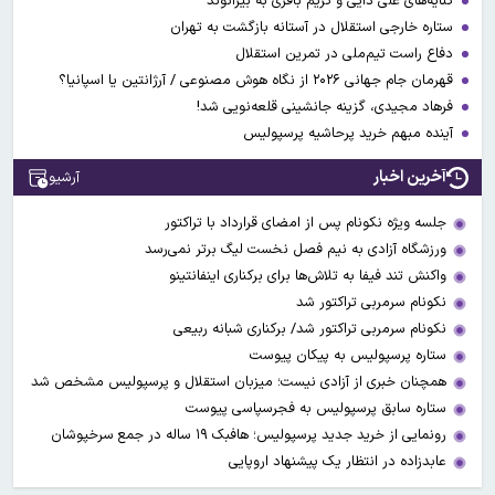
کنایه‌های علی دایی و کریم باقری به بیرانوند
ستاره خارجی استقلال در آستانه بازگشت به تهران
دفاع راست تیم‌ملی در تمرین استقلال
قهرمان جام جهانی ۲۰۲۶ از نگاه هوش مصنوعی / آرژانتین یا اسپانیا؟
فرهاد مجیدی، گزینه جانشینی قلعه‌نویی شد!
آینده مبهم خرید پرحاشیه پرسپولیس
آخرین اخبار
آرشیو
جلسه ویژه نکونام پس از امضای قرارداد با تراکتور
ورزشگاه آزادی به نیم فصل نخست لیگ برتر نمی‌رسد
واکنش تند فیفا به تلاش‌ها برای برکناری اینفانتینو
نکونام سرمربی تراکتور شد
نکونام سرمربی تراکتور شد/ برکناری شبانه ربیعی
ستاره پرسپولیس به پیکان پیوست
همچنان خبری از آزادی نیست؛ میزبان استقلال و پرسپولیس مشخص شد
ستاره سابق پرسپولیس به فجرسپاسی پیوست
رونمایی از خرید جدید پرسپولیس؛ هافبک ۱۹ ساله در جمع سرخپوشان
عابدزاده در انتظار یک پیشنهاد اروپایی