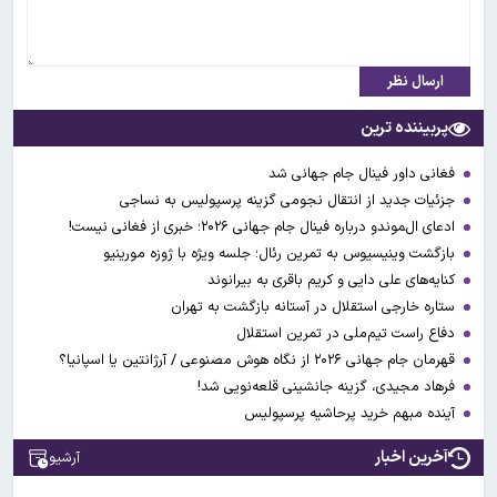
ارسال نظر
پربیننده ترین
فغانی داور فینال جام جهانی شد
جزئیات جدید از انتقال نجومی گزینه پرسپولیس به نساجی
ادعای ال‌‍موندو درباره فینال جام جهانی ۲۰۲۶؛ خبری از فغانی نیست!
بازگشت وینیسیوس به تمرین رئال؛ جلسه ویژه با ژوزه مورینیو
کنایه‌های علی دایی و کریم باقری به بیرانوند
ستاره خارجی استقلال در آستانه بازگشت به تهران
دفاع راست تیم‌ملی در تمرین استقلال
قهرمان جام جهانی ۲۰۲۶ از نگاه هوش مصنوعی / آرژانتین یا اسپانیا؟
فرهاد مجیدی، گزینه جانشینی قلعه‌نویی شد!
آینده مبهم خرید پرحاشیه پرسپولیس
آخرین اخبار
آرشیو