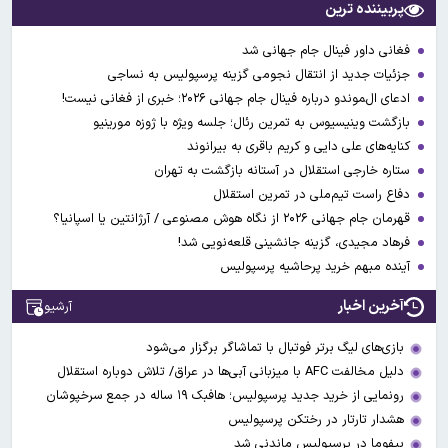
پربیننده ترین
فغانی داور فینال جام جهانی شد
جزئیات جدید از انتقال نجومی گزینه پرسپولیس به نساجی
ادعای ال‌‍موندو درباره فینال جام جهانی ۲۰۲۶؛ خبری از فغانی نیست!
بازگشت وینیسیوس به تمرین رئال؛ جلسه ویژه با ژوزه مورینیو
کنایه‌های علی دایی و کریم باقری به بیرانوند
ستاره خارجی استقلال در آستانه بازگشت به تهران
دفاع راست تیم‌ملی در تمرین استقلال
قهرمان جام جهانی ۲۰۲۶ از نگاه هوش مصنوعی / آرژانتین یا اسپانیا؟
فرهاد مجیدی، گزینه جانشینی قلعه‌نویی شد!
آینده مبهم خرید پرحاشیه پرسپولیس
آخرین اخبار
آرشیو
بازی‌های لیگ برتر فوتبال با تماشاگر برگزار می‌شود
دلیل مخالفت AFC با میزبانی آبی‌ها در عراق/ تلاش دوباره استقلال
رونمایی از خرید جدید پرسپولیس؛ هافبک ۱۹ ساله در جمع سرخپوشان
هشدار تارتار در رختکن پرسپولیس
بیفوما در پرسپولیس ماندنی شد