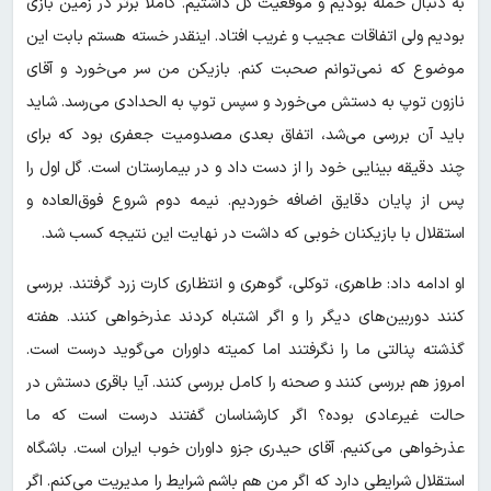
به دنبال حمله بودیم و موقعیت گل داشتیم. کاملا برتر در زمین بازی
بودیم ولی اتفاقات عجیب و غریب افتاد. اینقدر خسته هستم بابت این
موضوع که نمی‌توانم صحبت کنم. بازیکن من سر می‌خورد و آقای
نازون توپ به دستش می‌خورد و سپس توپ به الحدادی می‌رسد. شاید
باید آن بررسی می‌شد، اتفاق بعدی مصدومیت جعفری بود که برای
چند دقیقه بینایی خود را از دست داد و در بیمارستان است. گل اول را
پس از پایان دقایق اضافه خوردیم. نیمه دوم شروع فوق‌العاده و
استقلال با بازیکنان خوبی که داشت در نهایت این نتیجه کسب شد.
او ادامه داد: طاهری، توکلی، گوهری و انتظاری کارت زرد گرفتند. بررسی
کنند دوربین‌های دیگر را و اگر اشتباه کردند عذرخواهی کنند. هفته
گذشته پنالتی ما را نگرفتند اما کمیته داوران می‌گوید درست است.
امروز هم بررسی کنند و صحنه را کامل بررسی کنند. آیا باقری دستش در
حالت غیرعادی بوده؟ اگر کارشناسان گفتند درست است که ما
عذرخواهی می‌کنیم. آقای حیدری جزو داوران خوب ایران است. باشگاه
استقلال شرایطی دارد که اگر من هم باشم شرایط را مدیریت می‌کنم. اگر