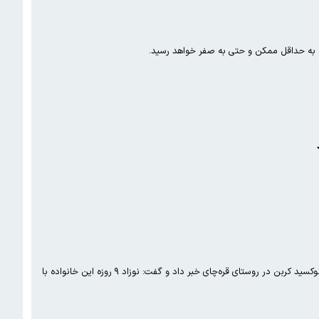
تان به حداقل ممکن و حتی به صفر خواهد رسید.
سرپرست مرکز مدیریت حوادث و فوریت‌های پزشکی دانشکده علوم پزشکی ساوه از فوت یک زن و شوهر بر اثر استنشاق گاز مونوکسید کربن در روستای قره‌چای خبر داد و گفت: نوزاد ۹ روزه این خانواده با