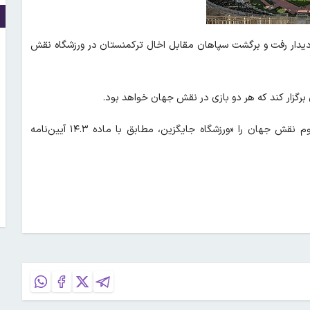
 که هردو دیدار رفت و برگشت سپاهان مقابل اخال ترکمنستان در ورزشگاه نقش
کنفدراسیون فوتبال آسیا در توضیحات مربوط به این برنامه، استادیوم نقش جهان را «ورزشگاه جایگزین، مطابق با ماده ۱۴.۳ آیین‌نامه