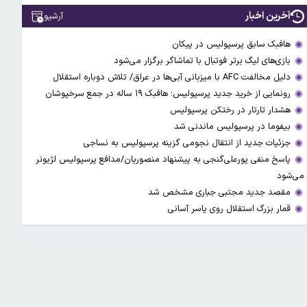
آخرین اخبار
آرشیو
هافبک سابق پرسپولیس در پیکان
بازی‌های لیگ برتر فوتبال با تماشاگر برگزار می‌شود
دلیل مخالفت AFC با میزبانی آبی‌ها در عراق/ تلاش دوباره استقلال
رونمایی از خرید جدید پرسپولیس؛ هافبک ۱۹ ساله در جمع سرخپوشان
هشدار تارتار در رختکن پرسپولیس
بیفوما در پرسپولیس ماندنی شد
جزئیات جدید از انتقال نجومی گزینه پرسپولیس به نساجی
پاسخ منفی پورعلی‌گنجی به پیشنهاد منصوریان/مدافع پرسپولیس لژیونر
می‌شود
مقصد جدید مجتبی جباری مشخص شد
قمار بزرگ استقلال روی یاسر آسانی