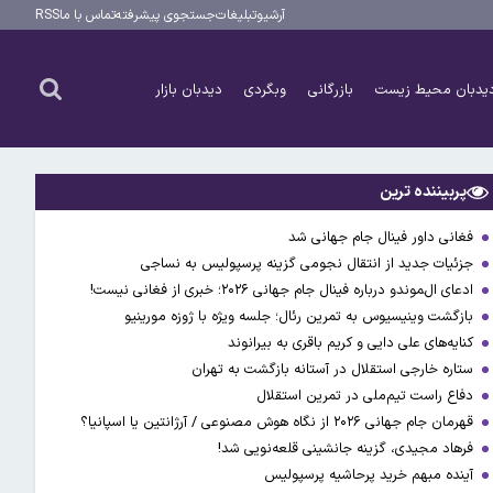
آرشیو
تبلیغات
جستجوی پیشرفته
تماس با ما
RSS
یدبان محیط زیست
بازرگانی
وبگردی
دیدبان بازار
پربیننده ترین
فغانی داور فینال جام جهانی شد
جزئیات جدید از انتقال نجومی گزینه پرسپولیس به نساجی
ادعای ال‌‍موندو درباره فینال جام جهانی ۲۰۲۶؛ خبری از فغانی نیست!
بازگشت وینیسیوس به تمرین رئال؛ جلسه ویژه با ژوزه مورینیو
کنایه‌های علی دایی و کریم باقری به بیرانوند
ستاره خارجی استقلال در آستانه بازگشت به تهران
دفاع راست تیم‌ملی در تمرین استقلال
قهرمان جام جهانی ۲۰۲۶ از نگاه هوش مصنوعی / آرژانتین یا اسپانیا؟
فرهاد مجیدی، گزینه جانشینی قلعه‌نویی شد!
آینده مبهم خرید پرحاشیه پرسپولیس