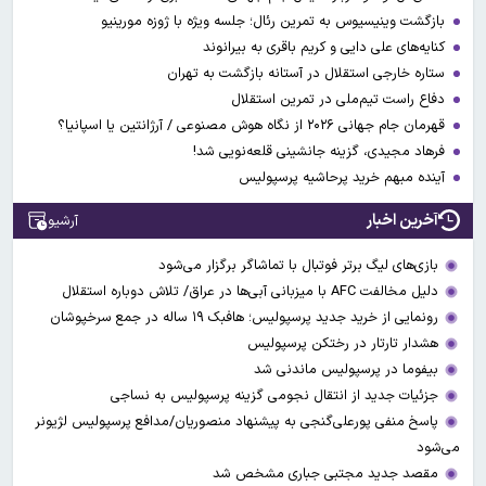
بازگشت وینیسیوس به تمرین رئال؛ جلسه ویژه با ژوزه مورینیو
کنایه‌های علی دایی و کریم باقری به بیرانوند
ستاره خارجی استقلال در آستانه بازگشت به تهران
دفاع راست تیم‌ملی در تمرین استقلال
قهرمان جام جهانی ۲۰۲۶ از نگاه هوش مصنوعی / آرژانتین یا اسپانیا؟
فرهاد مجیدی، گزینه جانشینی قلعه‌نویی شد!
آینده مبهم خرید پرحاشیه پرسپولیس
آخرین اخبار
آرشیو
بازی‌های لیگ برتر فوتبال با تماشاگر برگزار می‌شود
دلیل مخالفت AFC با میزبانی آبی‌ها در عراق/ تلاش دوباره استقلال
رونمایی از خرید جدید پرسپولیس؛ هافبک ۱۹ ساله در جمع سرخپوشان
هشدار تارتار در رختکن پرسپولیس
بیفوما در پرسپولیس ماندنی شد
جزئیات جدید از انتقال نجومی گزینه پرسپولیس به نساجی
پاسخ منفی پورعلی‌گنجی به پیشنهاد منصوریان/مدافع پرسپولیس لژیونر
می‌شود
مقصد جدید مجتبی جباری مشخص شد