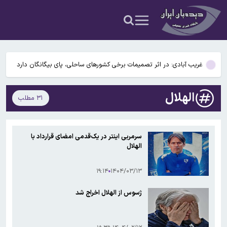
آمریکا است
سقوط آسانسور در میدان آرژانتین/ ۹ نفر مصدوم شدند
عراقچی: توافق با عمان نزدیک است/ تکذیب سهم ۱۱ درصدی ایران از خزر
غریب آبادی: در اثر تصمیمات برخی کشورهای ساحلی، پای بیگانگان دارد
به منطقه خزر باز می‌شود
هشدار نسبت به وفوع تندباد در تهران
الهلال
۳۱ مطلب
سردار محبی: بازگشایی تنگه هرمز منوط به پذیرش شروط ایران از سوی
آمریکا است
سقوط آسانسور در میدان آرژانتین/ ۹ نفر مصدوم شدند
سرمربی اینتر در یک‌قدمی امضای قرارداد با
الهلال
عراقچی: توافق با عمان نزدیک است/ تکذیب سهم ۱۱ درصدی ایران از خزر
۱۹:۱۴
۱۴۰۴/۰۳/۱۳
ژسوس از الهلال اخراج شد