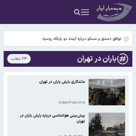
اسد» در جشن تولد موسکو؛ ویدیوی نماینده پیشین سوریه در سازمان
۵۶ سال قبل در چنین روزی؛ کفش ملی ایران به شوروی صادر شد
ملل سوری‌ها را خشمگین کرد
سومین لیگ برتر بدون سرمربی خارجی
توافق دمشق و مسکو درباره آینده دو پایگاه روسیه
اعترافات دختر بلاگری که حمیدرضا رجب‌زاده را به قتل رسانده/ او مرتب به
باران در تهران
۳۴ مطلب
من تذکر حجاب می‌داد/دوست پسرم گفت بابت قتل بسیجی‌ها پول
ظهور مجدد بشار الجعفری + عکس / حضور جنجالی «دیپلمات سابق
می‌دهند
اسد» در جشن تولد موسکو؛ ویدیوی نماینده پیشین سوریه در سازمان
۵۶ سال قبل در چنین روزی؛ کفش ملی ایران به شوروی صادر شد
ملل سوری‌ها را خشمگین کرد
ماندگاری بارش باران در تهران
سومین لیگ برتر بدون سرمربی خارجی
۱۸:۵۸
۱۴۰۵/۰۱/۰۸
پیش‌بینی هواشناسی درباره بارش باران در
تهران