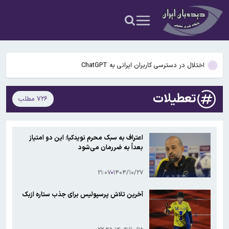
نمی‌پذیریم
راز رنگ آبی در صندلی های هواپیما چیست؟
گوگل اسیستنت ماه آینده در اندروید غیرفعال و جمینای جایگزین آن
می‌شود
اختلال در دسترسی کاربران ایرانی به ChatGPT
…
پنجره نقل‌وانتقالات استقلال بسته ماند؛ ثبت قرارداد بازیکنان ممنوع شد
تعطیلات
۷۲۶ مطلب
سخنگوی کمیسیون امنیت ملی: کریدور تحمیلی آمریکا در تنگه هرمز را
نمی‌پذیریم
راز رنگ آبی در صندلی های هواپیما چیست؟
اعتراف به سبک محرم نویدکیا: این دو امتیاز
بعداً به ضررمان می‌شود
گوگل اسیستنت ماه آینده در اندروید غیرفعال و جمینای جایگزین آن
می‌شود
۲۱:۰۷
۱۴۰۴/۱۰/۲۷
آخرین تلاش پرسپولیس برای جذب ستاره ازبک