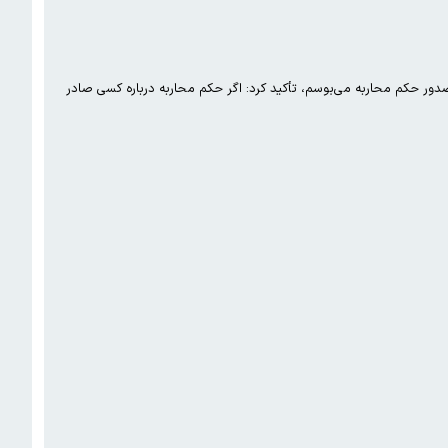
ی صدور حکم محاربه می‌بوسم، تأکید کرد: اگر حکم محاربه درباره کسی صادر