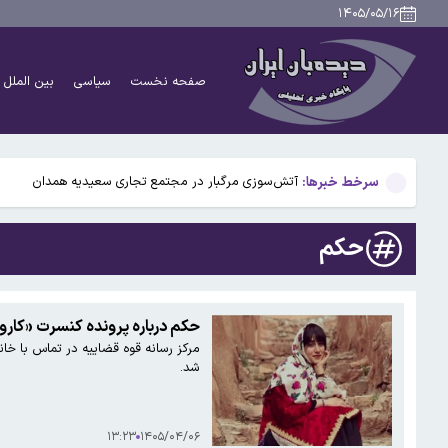
دانشمندان راز آبشار خونین جنوبگان را کشف کردند
۱۴۰۵/۰۵/۱۶
بوگاتی سفارشی با نام «دِستِریِر» معرفی شد / W۱۶ هنوز نفس می‌کشد /عکس و فیلم
صفحه نخست
سیاسی
بین الملل
یافته جدید: سرعت گرمایش جهانی در یک دهه گذشته تقریب
جزئیات جدید افزایش سنوات بازنشستگی/ چه کسانی باید بی
سرخط خبرها:
آتش‌سوزی مرگبار در مجتمع تجاری سعیدیه همدان
دانشمندان راز آبشار خونین جنوبگان را کشف کردند
حکم
بوگاتی سفارشی با نام «دِستِریِر» معرفی شد / W۱۶ هنوز نفس می‌کشد /عکس و فیلم
یافته جدید: سرعت گرمایش جهانی در یک دهه گذشته تقریب
حکم درباره پرونده کنسرت «کار
مرکز رسانه قوه قضاییه در تماس با خا
جزئیات جدید افزایش سنوات بازنشستگی/ چه کسانی باید بی
شد.
۱۳:۲۳
۱۴۰۵/۰۴/۰۶