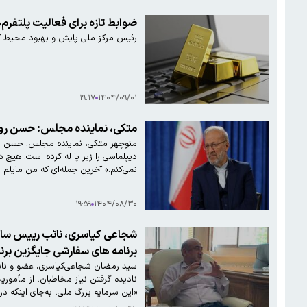
ضوابط تازه برای فعالیت پلتفرم
رئیس مرکز ملی پایش و بهبود محیط کس
۱۹:۱۷
۱۴۰۴/۰۹/۰۱
متکی، نماینده مجلس: حسن روحانی به نظا
دیپلماسی را زیر پا له کرده است. هیچ
نمی‌کنم.» آخرین جمله‌ای که من مایلم در مورد ایشان بگویم، کلامی است که مقام معظم رهبری در آخرین روزهای ریاست‌جمهوری ایشان و در شهریورماه سال…
۱۹:۵۹
۱۴۰۴/۰۸/۳۰
شجاعی کیاسری، ن
برنامه های سفارشی جایگزین بر
سید رمضان شجاعی‌کیاسری، عضو و نائب
«این سرمایه بزرگ ملی، به‌جای اینکه