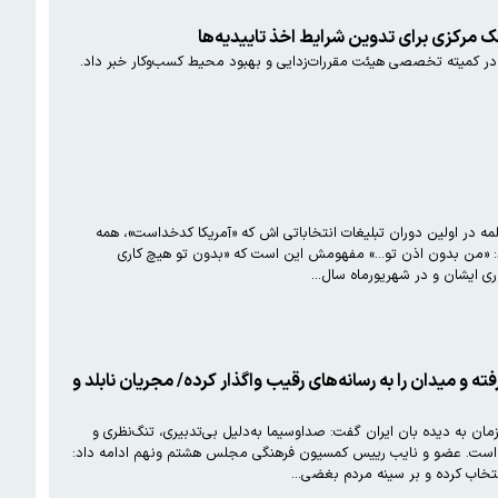
ک مرکزی برای تدوین شرایط اخذ تاییدیه‌ها
ر کمیته تخصصی هیئت مقررات‌زدایی و بهبود محیط کسب‌وکار خبر داد.
شان با بیان این کلمه در اولین دوران تبلیغات انتخاباتی اش که «آمریکا کدخداست»، همه
گوید: «من بدون اذن تو…» مفهومش این است که «بدون تو هیچ کاری
گرفته و میدان را به رسانه‌های رقیب واگذار کرده/ مجریان نابلد و
به دیده بان ایران گفت: صداوسیما به‌دلیل بی‌تدبیری، تنگ‌نظری و
نادیده گرفتن نیاز مخاطبان، از مأموریت‌های ذاتی خود فاصله گرفته و عملاً زمینه رونق رسانه‌های رقیب و معاند را فراهم کرده است. عضو و نایب رییس کمسیون فرهنگی مجلس هشتم ونهم ادامه داد:
نتخاب کرده و بر سینه مردم بغضی…