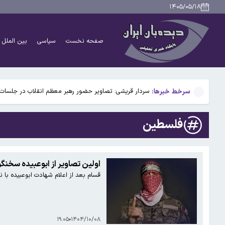
واکنش فرزند شهید لاریجانی به اظهارات درباره نحوه شناسایی پدرش با یک تماس تلفنی
۱۴۰۵/۰۵/۱۸
رئیس اتاق اصناف کاشان: کاشت ناخن بدون مجوز ممنوع
صفحه نخست
سیاسی
بین الملل
سینماها آخر هفته تعطیل است
محرز: شاهد افزایش تعداد مراجعه بیماران تنفسی هستیم /
سرخط خبرها:
سردار قریشی: تصاویر حضور رهبر معظم انقلاب در جلسات 
واکنش فرزند شهید لاریجانی به اظهارات درباره نحوه شناسایی پدرش با یک تماس تلفنی
فلسطین
رئیس اتاق اصناف کاشان: کاشت ناخن بدون مجوز ممنوع
سینماها آخر هفته تعطیل است
اولین تصاویر از ابوعبیده سخنگ
قسام بعد از اعلام شهادت ابوعبیده با ن
محرز: شاهد افزایش تعداد مراجعه بیماران تنفسی هستیم /
۱۹:۰۵
۱۴۰۴/۱۰/۰۸