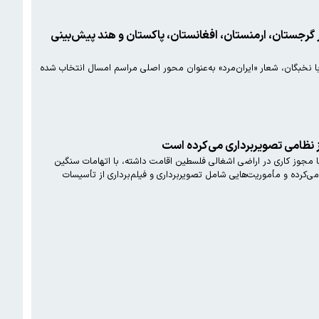
د سلیمانی در گرجستان، ارمنستان، افغانستان، پاکستان و هند پیش‌بینی
خبگان، شعار «ایران‌مرد» به‌عنوان محور اصلی مراسم امسال انتخاب شده
کز نظامی تصویربرداری می‌کرده است
تی، صبح امروز (جمعه)، اعلام کرد که یک تبعه روس به نام «ویتالـی زِویاگینتسِف» حدودا ۳۰ساله که با مجوز کاری در اراضی اشغالی فلسطین اقامت داشته، با اتهامات سنگین
می‌کرده و مأموریت‌هایی شامل تصویربرداری و فیلم‌برداری از تأسیسات