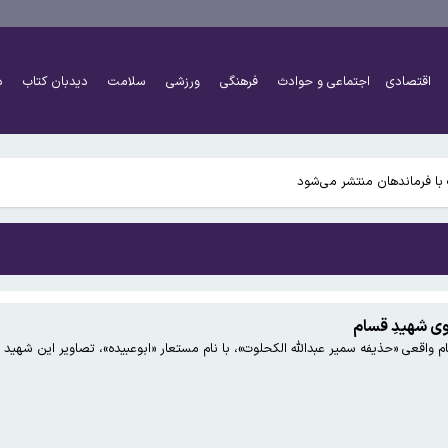
 است / برخی خدمات ناخن مداخله در امور پزشکی است
اقتصادی
اجتماعی و حوادث
فرهنگی
ورزشی
سلامت
دیدبان کتاب
د
کرونا در تابستان هم می‌تواند شایع شود
با فرماندهان منتشر می‌شود
 است / برخی خدمات ناخن مداخله در امور پزشکی است
وی شهیدِ قسام
ام واقعی «حذیفه سمیر عبدالله الکحلوت»، با نام مستعار «ابوعبیده»، تصاویر این شهید ر
کرونا در تابستان هم می‌تواند شایع شود