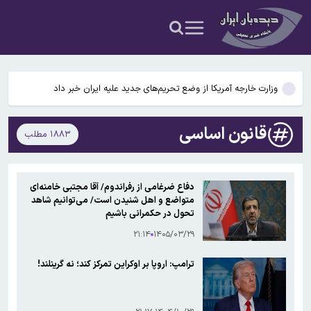
جزئیات جدید از انتقال نجومی گزینه پرسپولیس به نساجی
پاسخ منفی پورعلی‌گنجی به پیشنهاد منصوریان/مدافع پرسپولیس لژیونر
می‌شود
وزارت خارجه آمریکا از وضع تحریم‌های جدید علیه ایران خبر داد
محدودیت تردد در آزادراه تهران کرج قزوین تا ۲۰ شهریور/ جزئیات
قانون اساسی
۱۸۸۳ مطلب
تکثیر کننده غیرمجاز عکس خوانندگان تحت تعقیب قرار گرفت
جزئیات جدید از انتقال نجومی گزینه پرسپولیس به نساجی
دفاع ضرغامی از رفراندوم/ آقا مجتبی خامنه‌ای
متواضع و اهل شنیدن است/ می‌توانیم شاهد
پاسخ منفی پورعلی‌گنجی به پیشنهاد منصوریان/مدافع پرسپولیس لژیونر
تحول در حکمرانی باشیم
می‌شود
۲۱:۱۴
۱۴۰۵/۰۳/۲۹
ترامپ: اروپا بر اوکراین تمرکز کند؛ نه گرینلند!