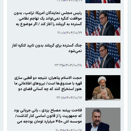
۲۱:۱۷
۱۴۰۴/۱۰/۲۹
رئیس مجلس نمایندگان آمریکا: ترامپ، بدون
موافقت کنگره نمی‌تواند یک تهاجم نظامی
گسترده به گرینلند را آغاز کند / اگر موضوع به
یک یورش نظامی گسترده برسد، ناگزیر باید
۲۱:۰۱
۱۴۰۴/۱۰/۲۹
کنگره را درگیر کرد
جنگ گسترده برای گرینلند بدون تایید کنگره آغاز
نمی‌شود
۲۳:۳۵
۱۴۰۴/۱۰/۲۸
حجت الاسلام پناهیان: نتیجه دو قطبی سازی
قهره با صندوق‌ها است/ نیروهای اطلاعاتی ما
هنوز استخراج کنند که چه کسانی فضای دو
قطبی را در کشور ما ایجاد کردند چه بسا کار
۲۲:۱۸
۱۴۰۴/۱۰/۱۷
صهیونیست‌ها باشد
فلاحت پیشه: مصباح یزدی ، بانی جریانی بود
که جمهوریت را از قانون اساسی کنار گذاشت/
موسسه اش ۴۵۰ میلیارد تومان بودجه می
گیرد
۲۰:۴۶
۱۴۰۴/۱۰/۱۷