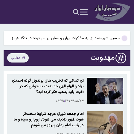
قیمت جدید بنزین ویژه اعلام شد/ هر لیتر بنزین چند؟
سرقت‌های خشن مادر و پسر از زنان سالخورده/ او طلاهای زنان را می
گرفت و آنها را کتک می زد
حسین شریعتمداری به مذاکرات ایران و عمان بر سر تردد در تنگه هرمز
حمله کرد: دارید تنگه را برای امریکا باز می کنید
روزنامه اصولگرا: تلویزیون هر روز کم مخاطب تر از دیروز شده/ مسئولان
مهدویت
۲۹ مطلب
صداوسیما چرا آمار مخاطبان برنامه های خود را محرمانه کرده اند؟
قیمت انواع ارز۱۵ مردادماه ۱۴۰۵+جدول قیمت/ دلار ۱۸۸ هزار تومان شد
قیمت جدید بنزین ویژه اعلام شد/ هر لیتر بنزین چند؟
ای کسانی که تخریب های بولدوزر گونه احمدی
نژاد را الهام الهی خواندید، به جوابی که در
سرقت‌های خشن مادر و پسر از زنان سالخورده/ او طلاهای زنان را می
آخرت باید بدهید فکر کرده اید؟
گرفت و آنها را کتک می زد
۰۹:۲۵
۱۴۰۴/۰۸/۲۴
امام جمعه شیراز: هرچه شرایط سخت‌تر
شود،ظهور نزدیک می شود/ اروپا رو سیاه و ما
در رکاب امام زمان پیروز می شویم