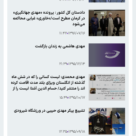
دادستان کل کشور : پرونده «مهدی جهانگیری»
در کرمان مطرح است/«خاوری» غیابی محاکمه
می‌شود
۱۱:۴۲
۱۳۹۶/۰۷/۱۶
مهدی هاشمی به زندان بازگشت
۲۱:۳۹
۱۳۹۵/۱۲/۱۴
مهدی محمدی: لیست کسانی را که در شش ماه
گذشته از انگلستان ویزای بلند مدت اقامت کرده
اند را منتشر کنید/ حسام الدین آشنا: لیست را از
کجا بیاورند؟! از داخل سفارت! اگر نسخه ای به
۱۵:۴۹
۱۳۹۵/۱۰/۱۷
شما داده اند منتشر کنید
تشییع پیکر مهدی حبیبی در ورزشگاه شیرودی
۱۲:۳۵
۱۳۹۵/۰۹/۱۸