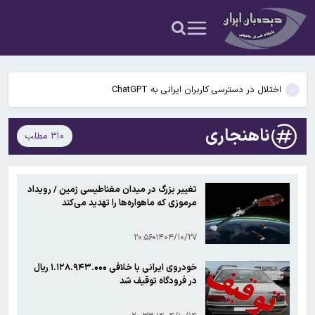
نمی‌پذیریم
راز رنگ آبی در صندلی های هواپیما چیست؟
گوگل اسیستنت ماه آینده در اندروید غیرفعال و جمینای جایگزین آن
می‌شود
اختلال در دسترسی کاربران ایرانی به ChatGPT
پنجره نقل‌وانتقالات استقلال بسته ماند؛ ثبت قرارداد بازیکنان ممنوع شد
ناهنجاری
۳۱۰ مطلب
سخنگوی کمیسیون امنیت ملی: کریدور تحمیلی آمریکا در تنگه هرمز را
نمی‌پذیریم
راز رنگ آبی در صندلی های هواپیما چیست؟
تغییر بزرگ در میدان مغناطیسی زمین / رویداد
مرموزی که ماهواره‌ها را تهدید می‌کند
گوگل اسیستنت ماه آینده در اندروید غیرفعال و جمینای جایگزین آن
می‌شود
۲۰:۵۶
۱۴۰۴/۱۰/۲۷
خودروی ایرانی با خلافی ۱.۱۲۸.۹۴۳.۰۰۰ ریال
در فرودگاه توقیف شد