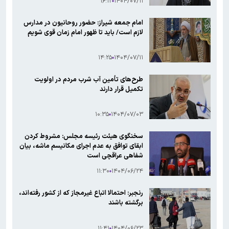
۱۶:۱۲
۱۴۰۴/۰۷/۱۱
است/ وزیر جهاد جواب روشنی در خصوص
پرداخت پاداش جنگ به نمایندگان نداد
امام جمعه شیراز: حضور روحانیون در مدارس
لازم است/ باید تا ظهور امام زمان قوی شویم
۱۴:۲۵
۱۴۰۴/۰۷/۱۱
طرح‌های تأمین آب شرب مردم در اولویت
تکمیل قرار دارند
۱۰:۳۵
۱۴۰۴/۰۷/۰۳
سخنگوی هیئت رئیسه مجلس: مشروط کردن
ابقای توافق به عدم اجرای مکانیسم ماشه، بیان
شفاهی عراقچی است
۱۱:۳۰
۱۴۰۴/۰۶/۲۴
رنجبر: احتمالا اتباع غیرمجاز که از کشور رفته‌اند،
برگشته باشند
۱۱:۴۱
۱۴۰۴/۰۶/۲۳