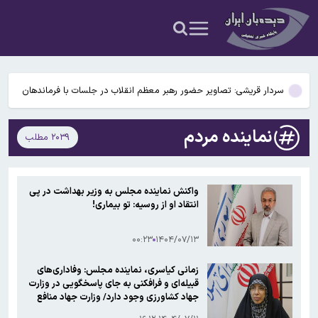
خدمات ناخن مداخله در امور پزشکی است
سینماها آخر هفته تعطیل است
محرز: شاهد افزایش تعداد مراجعه بیماران تنفسی هستیم /کرونا در
تابستان هم می‌تواند شایع شود
سردار قریشی: تصاویر حضور رهبر معظم انقلاب در جلسات با فرماندهان
منتشر می‌شود
واکنش فرزند شهید لاریجانی به اظهارات درباره نحوه شناسایی پدرش با
نماینده مردم
۲۰۳۹ مطلب
یک تماس تلفنی
رئیس اتاق اصناف کاشان: کاشت ناخن بدون مجوز ممنوع است / برخی
خدمات ناخن مداخله در امور پزشکی است
سینماها آخر هفته تعطیل است
واکنش نماینده مجلس به وزیر بهداشت در پی
انتقاد او از روسیه: تو بیماری!
محرز: شاهد افزایش تعداد مراجعه بیماران تنفسی هستیم /کرونا در
تابستان هم می‌تواند شایع شود
۰۰:۲۳
۱۴۰۴/۰۷/۱۳
زمانی کیاسری، نماینده مجلس: وفاداری‌های
قبیله‌ای و فرافکنی به جای پاسخگویی در وزارت
جهاد کشاورزی وجود دارد/ وزارت جهاد منافع
مردم را قربانی رانت‌ها و باندهای خود کرده