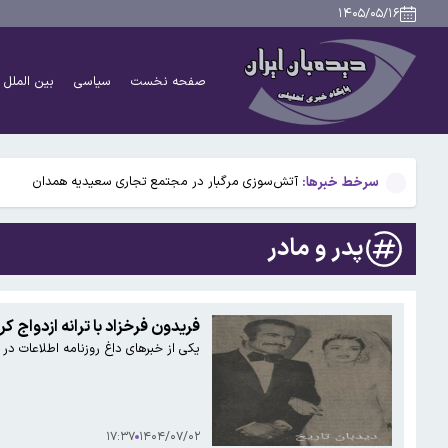
بوگاتی سفارشی با نام «دِستِریِر» معرفی شد / W۱۶ هنوز نفس می‌کشد /عکس و فیلم
۱۴۰۵/۰۵/۱۶
یافته جدید: سرعت گرمایش جهانی در یک دهه گذشته تقریب
صفحه نخست
سیاسی
بین الملل
جزئیات جدید افزایش سنوات بازنشستگی/ چه کسانی باید بی
آتش‌سوزی مرگبار در مجتمع تجاری سعیدیه همدان
سرخط خبرها:
دانشمندان راز آبشار خونین جنوبگان را کشف کردند
بوگاتی سفارشی با نام «دِستِریِر» معرفی شد / W۱۶ هنوز نفس می‌کشد /عکس و فیلم
پدر و مادر
یافته جدید: سرعت گرمایش جهانی در یک دهه گذشته تقریب
جزئیات جدید افزایش سنوات بازنشستگی/ چه کسانی باید بی
فریدون فرخزاد با ترانه ازدواج کر
یکی از خبرهای داغ روزنامه اطلاعات در ۵۲ سال قبل در چنین روزی ازدواج فریدون فرخزاد با یک دختر مشهدی بود. خبر داغ روزنامه ها موضوع گزارش امروز دیدبان تاریخ است
۱۷:۳۷
۱۴۰۴/۰۷/۰۲