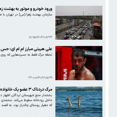
ورود خودرو و موتور به بهشت ز
سازمان بهشت زهرا (س) در تهران با صد
۱۸:۱۵
۱۴۰۴/۰۶/۲۴
علی هیبتی مبارز ام ام ای: حس کردم قاتل بودن یعنی چی
لحظه مرگ فقط به حسرت‌هایی که روی د
۲۳:۰۰
۱۴۰۴/۰۵/۲۹
مرگ دردناک ۳ عضو یک خانواده در رودخانه خرسان مقابل چشمان کودک ۵ ساله؛ ماجرا چه بود؟
بخشدار منج شهرستان لردگان اظهار داش
داخل رودخانه سقوط می‌کند. محمدی ادام
که دهیار روستای چالدراز بود، به قصد