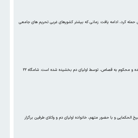
ر زمینه روسیه دنبال کرده است؛ حتی این امر پس از فوریه ۲۰۲۲ که روسیه به اوکراین حمله کرد، ادامه یافت. زمانی که بیشتر کشورهای غربی تحریم های جامعی
پرونده پرابهام قتل داریوش مهرجویی، کارگردان سرشناس ایرانی و همسرش؛ وحیده محمدی‌فر با رسیدگی قضایی به پایان رسیده و محکوم به قصاص، توسط اولیای دم بخشیده شده است. شامگاه ۲۲
الحکمایی و با حضور متهم، خانواده اولیای دم و وکلای طرفین برگزار