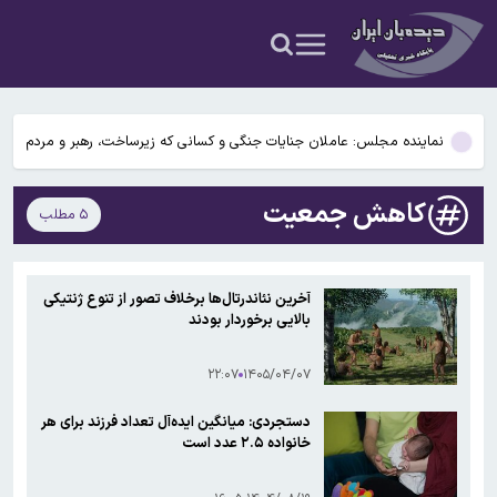
خزر را نمی‌دهد
ردمی ۱۷C ۵G معرفی شد/ نسخه تغییرنام‌یافته یک گوشی قدیمی‌تر
شیائومی
ستاره پرسپولیس به پیکان پیوست
نماینده مجلس: عاملان جنایات جنگی و کسانی که زیرساخت‌، رهبر و مردم
را هدف قرار دادند مجازات می کنیم
دستگیری عضو شورای شهر رضوانشهر در پرونده فساد مالی
کاهش جمعیت
۵ مطلب
حاجی‌دلیگانی، نماینده مجلس: مجلس اجازه تصویب کنوانسیون دریای
خزر را نمی‌دهد
ردمی ۱۷C ۵G معرفی شد/ نسخه تغییرنام‌یافته یک گوشی قدیمی‌تر
آخرین نئاندرتال‌ها برخلاف تصور از تنوع ژنتیکی
شیائومی
بالایی برخوردار بودند
ستاره پرسپولیس به پیکان پیوست
۲۲:۰۷
۱۴۰۵/۰۴/۰۷
نماینده مجلس: عاملان جنایات جنگی و کسانی که زیرساخت‌، رهبر و مردم
را هدف قرار دادند مجازات می کنیم
دستجردی: میانگین ایده‌آل تعداد فرزند برای هر
خانواده ۲.۵ عدد است