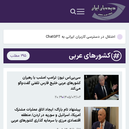
نمی‌پذیریم
راز رنگ آبی در صندلی های هواپیما چیست؟
گوگل اسیستنت ماه آینده در اندروید غیرفعال و جمینای جایگزین آن
می‌شود
اختلال در دسترسی کاربران ایرانی به ChatGPT
پنجره نقل‌وانتقالات استقلال بسته ماند؛ ثبت قرارداد بازیکنان ممنوع شد
کشورهای عربی
۲۹۵ مطلب
سخنگوی کمیسیون امنیت ملی: کریدور تحمیلی آمریکا در تنگه هرمز را
نمی‌پذیریم
راز رنگ آبی در صندلی های هواپیما چیست؟
سی‌بی‌اس نیوز: ترامپ امشب با رهبران
کشورهای عربی خلیج فارس تلفنی گفت‌وگو
گوگل اسیستنت ماه آینده در اندروید غیرفعال و جمینای جایگزین آن
می‌کند
می‌شود
۲۰:۲۹
۱۴۰۵/۰۳/۰۲
پیشنهاد تام باراک: ایجاد اتاق عملیات مشترک
آمریکا، اسرائیل و سوریه در اردن/ منطقه
اقتصادی مرزی با سرمایه گذاری کشورهای عربی
خلیج فارس