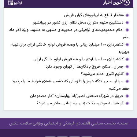
آخرین اخبار
آرشیو
هشدار قاطع به اپراتورهای گران فروش
دستگیری متهم متواری مخل نظام ارزی کشور در پیرانشهر
اعلام محدودیت‌های ترافیکی در محورهای منتهی به مشهد، ویژه آخر ماه
صفر
کلاهبرداری ۱۰۰ میلیارد ریالی با وعده فروش لوازم خانگی ارزان برای تهیه
جهیزیه
کلاهبرداری ۱۰۰ میلیاردی با وعده فروش لوازم خانگی ارزان
چمران: امکان خروج پادگان‌ها از تهران وجود دارد
کلثوم اکبری اعدام می‌شود؟
سردار محبی: تنگه هرمز را تا زمانی که دشمن همه‌ی شرایط ما را بپذیرد
حفظ می‌کنیم
حریق در شهرک صنعتی نصیرآباد بهارستان/ آمار مصدومان
گواهینامه موتورسیکلت زنان چه زمانی صادر می شود؟
صفحه نخست
سیاسی
اقتصادی
فرهنگی و اجتماعی
ورزشی
سلامت
عکس