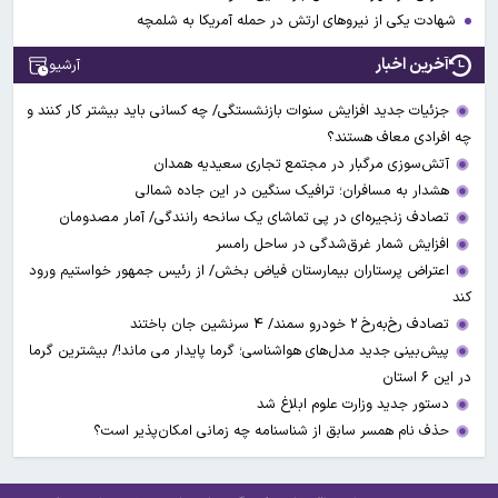
شهادت یکی از نیروهای ارتش در حمله آمریکا به شلمچه
آخرین اخبار
آرشیو
جزئیات جدید افزایش سنوات بازنشستگی/ چه کسانی باید بیشتر کار کنند و
چه افرادی معاف هستند؟
آتش‌سوزی مرگبار در مجتمع تجاری سعیدیه همدان
هشدار به مسافران؛ ترافیک سنگین در این جاده شمالی
تصادف زنجیره‌ای در پی تماشای یک سانحه رانندگی/ آمار مصدومان
افزایش شمار غرق‌شدگی در ساحل رامسر
اعتراض پرستاران بیمارستان فیاض بخش/ از رئیس جمهور خواستیم ورود
کند
تصادف رخ‌به‌رخ ۲ خودرو سمند/ ۴ سرنشین جان باختند
پیش‌بینی جدید مدل‌های هواشناسی؛ گرما پایدار می ماند!/ بیشترین گرما
در این ۶ استان
دستور جدید وزارت علوم ابلاغ شد
حذف نام همسر سابق از شناسنامه چه زمانی امکان‌پذیر است؟