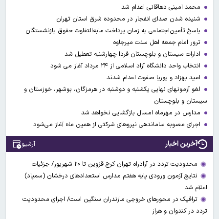
محمد امینی دهاقانی اعدام شد
شنیده شدن صدای انفجار در محدوده شرق استان تهران
پاسخ تأمین‌اجتماعی به زمان پرداخت مابه‌التفاوت حقوق بازنشستگان
ترور امام جمعه اهل سنت میرجاوه
ادارات سیستان و بلوچستان فردا چهارشنبه تعطیل شد
انتخاب واحد دانشگاه آزاد اسلامی از ۲۴ مرداد آغاز می شود
امید بهزاد و پوریا صفوت اعدام شدند
لغو آزمونهای نهایی یکشنبه و دوشنبه در هرمزگان، بوشهر، خوزستان و
سیستان و بلوچستان
مدارس در مهرماه امسال بازگشایی نخواهد شد
اجرای مصوبه ساماندهی نیرو‌های شرکتی از همین ماه آغاز می‌شود
آخرین اخبار
آرشیو
محدودیت تردد در آزادراه تهران کرج قزوین تا ۲۰ شهریور/ جزئیات
نتایج آزمون ورودی پایه هفتم مدارس استعدادهای درخشان (سمپاد)
اعلام شد
ترافیک در محورهای خروجی مازندران سنگین است/ اجرای محدودیت
تردد در کندوان و هراز