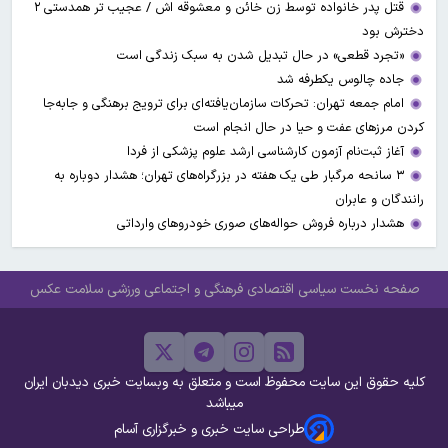
قتل پدر خانواده توسط زن خائن و معشوقه اش / عجیب تر همدستی ۲
دخترش بود
«تجرد قطعی» در حال تبدیل شدن به سبک زندگی است
جاده چالوس یکطرفه شد
امام جمعه تهران: تحرکات سازمان‌یافته‌ای برای ترویج برهنگی و جابه‌جا
کردن مرزهای عفت و حیا در حال انجام است
آغاز ثبت‌نام‌ آزمون کارشناسی ارشد علوم پزشکی از فردا
۳ سانحه مرگبار طی یک هفته در بزرگراه‌های تهران؛ هشدار دوباره به
رانندگان و عابران
هشدار درباره فروش حواله‌های صوری خودروهای وارداتی
صفحه نخست
سیاسی
اقتصادی
فرهنگی و اجتماعی
ورزشی
سلامت
عکس
کلیه حقوق این سایت محفوظ است و متعلق به وبسایت خبری دیدبان ایران
میباشد
طراحی سایت خبری و خبرگزاری آسام