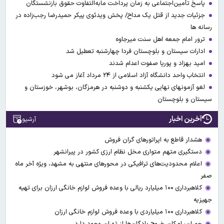
پاسخ تأمین‌اجتماعی به زمان پرداخت مابه‌التفاوت حقوق بازنشستگان
جزئیات جدید از قتل یک مداح/ پخش ویدئوی پیکر حمیدرضا رجب‌زاده در
رسانه ها
ترور امام جمعه اهل سنت میرجاوه
ادارات سیستان و بلوچستان فردا چهارشنبه تعطیل شد
امید بهزاد و پوریا صفوت اعدام شدند
انتخاب واحد دانشگاه آزاد اسلامی از ۲۴ مرداد آغاز می شود
لغو آزمونهای نهایی یکشنبه و دوشنبه در هرمزگان، بوشهر، خوزستان و
سیستان و بلوچستان
آخرین اخبار
آرشیو
هشدار قاطع به اپراتورهای گران فروش
دستگیری متهم متواری مخل نظام ارزی کشور در پیرانشهر
اعلام محدودیت‌های ترافیکی در محورهای منتهی به مشهد، ویژه آخر ماه
صفر
کلاهبرداری ۱۰۰ میلیارد ریالی با وعده فروش لوازم خانگی ارزان برای تهیه
جهیزیه
کلاهبرداری ۱۰۰ میلیاردی با وعده فروش لوازم خانگی ارزان
چمران: امکان خروج پادگان‌ها از تهران وجود دارد