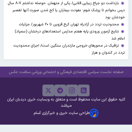
بازداشت دو جراح زیبایی قلابی/ یکی از متهمان: حوصله نداشتم ۷-۸ سال
درس بخوانم تا پزشک شوم؛ عفونت بیماران یا کج شدن صورت آنها تقصبر
خودشان بود
محدودیت تردد در آزادراه تهران کرج قزوین تا ۲۰ شهریور/ جزئیات
نتایج آزمون ورودی پایه هفتم مدارس استعدادهای درخشان (سمپاد)
اعلام شد
ترافیک در محورهای خروجی مازندران سنگین است/ اجرای محدودیت
تردد در کندوان و هراز
صفحه نخست
سیاسی
اقتصادی
فرهنگی و اجتماعی
ورزشی
سلامت
عکس
کلیه حقوق این سایت محفوظ است و متعلق به وبسایت خبری دیدبان ایران
میباشد
طراحی سایت خبری و خبرگزاری آسام