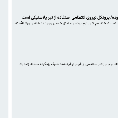
املا آرام است، شب گذشته هم شهر آرام بوده و مشکل خاصی وجود نداشته و ان‌شاالله که
رسول خادم، قهرمان نامدار کشتی جهان و المپیک، با انتشار پستی معنادار به اعتراضات یک هفته اخیر در ایران واکنش نشان داد او با بازنشر سکانسی از فیلم توقیف‌شده «مرگ یزدگرد» ساخته زنده‌یاد