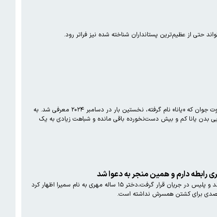
اند حتی از عظیم‌ترین پستانداران شناخته شده نیز فراتر رود.
دانشمندان روسی یک بچه ماموت ۱۳۰ هزار ساله که در لایه‌های یخ‌زده خاک سیبری حفظ شده بود، کالبدشکافی کردند. این ماموت جوان که «یانا» نام گرفته، نخستین بار در دسامبر ۲۰۲۴ معرفی شد. به
ی بدن یانا کم و بیش دست‌نخورده باقی مانده و شباهت زیادی به یک
ی رابطه دارم و همین منجر به دعوا شد
زمستان سال ۱۳۹۹ زنی به نام مهری بر اثر آتش‌سوزی خانه‌اش جان باخت. وقتی کارشناسان علت حادثه را عمدی تشخیص دادند و پلیس در جریان قرار گرفت،دختر ۱۵ ساله مهری به نام سمیرا اظهار کرد
شد قصدی برای کشتن همسرش نداشته است.