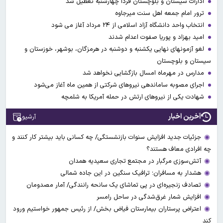
ادارات سیستان و بلوچستان فردا چهارشنبه تعطیل شد
ترور امام جمعه اهل سنت میرجاوه
انتخاب واحد دانشگاه آزاد اسلامی از ۲۴ مرداد آغاز می شود
امید بهزاد و پوریا صفوت اعدام شدند
لغو آزمونهای نهایی یکشنبه و دوشنبه در هرمزگان، بوشهر، خوزستان و
سیستان و بلوچستان
مدارس در مهرماه امسال بازگشایی نخواهد شد
اجرای مصوبه ساماندهی نیرو‌های شرکتی از همین ماه آغاز می‌شود
شهادت یکی از نیروهای ارتش در حمله آمریکا به شلمچه
آخرین اخبار
آرشیو
جزئیات جدید افزایش سنوات بازنشستگی/ چه کسانی باید بیشتر کار کنند و
چه افرادی معاف هستند؟
آتش‌سوزی مرگبار در مجتمع تجاری سعیدیه همدان
هشدار به مسافران؛ ترافیک سنگین در این جاده شمالی
تصادف زنجیره‌ای در پی تماشای یک سانحه رانندگی/ آمار مصدومان
افزایش شمار غرق‌شدگی در ساحل رامسر
اعتراض پرستاران بیمارستان فیاض بخش/ از رئیس جمهور خواستیم ورود
کند