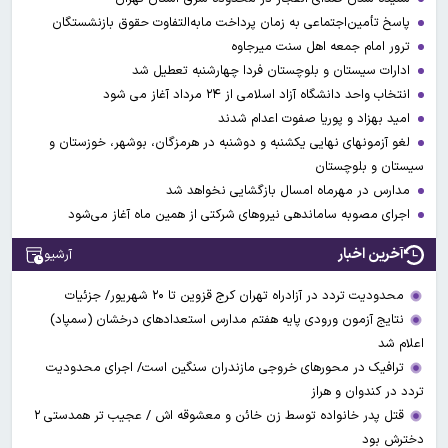
پاسخ تأمین‌اجتماعی به زمان پرداخت مابه‌التفاوت حقوق بازنشستگان
ترور امام جمعه اهل سنت میرجاوه
ادارات سیستان و بلوچستان فردا چهارشنبه تعطیل شد
انتخاب واحد دانشگاه آزاد اسلامی از ۲۴ مرداد آغاز می شود
امید بهزاد و پوریا صفوت اعدام شدند
لغو آزمونهای نهایی یکشنبه و دوشنبه در هرمزگان، بوشهر، خوزستان و
سیستان و بلوچستان
مدارس در مهرماه امسال بازگشایی نخواهد شد
اجرای مصوبه ساماندهی نیرو‌های شرکتی از همین ماه آغاز می‌شود
آخرین اخبار
آرشیو
محدودیت تردد در آزادراه تهران کرج قزوین تا ۲۰ شهریور/ جزئیات
نتایج آزمون ورودی پایه هفتم مدارس استعدادهای درخشان (سمپاد)
اعلام شد
ترافیک در محورهای خروجی مازندران سنگین است/ اجرای محدودیت
تردد در کندوان و هراز
قتل پدر خانواده توسط زن خائن و معشوقه اش / عجیب تر همدستی ۲
دخترش بود