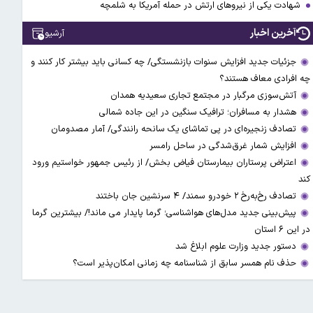
شهادت یکی از نیروهای ارتش در حمله آمریکا به شلمچه
آخرین اخبار
آرشیو
جزئیات جدید افزایش سنوات بازنشستگی/ چه کسانی باید بیشتر کار کنند و
چه افرادی معاف هستند؟
آتش‌سوزی مرگبار در مجتمع تجاری سعیدیه همدان
هشدار به مسافران؛ ترافیک سنگین در این جاده شمالی
تصادف زنجیره‌ای در پی تماشای یک سانحه رانندگی/ آمار مصدومان
افزایش شمار غرق‌شدگی در ساحل رامسر
اعتراض پرستاران بیمارستان فیاض بخش/ از رئیس جمهور خواستیم ورود
کند
تصادف رخ‌به‌رخ ۲ خودرو سمند/ ۴ سرنشین جان باختند
پیش‌بینی جدید مدل‌های هواشناسی؛ گرما پایدار می ماند!/ بیشترین گرما
در این ۶ استان
دستور جدید وزارت علوم ابلاغ شد
حذف نام همسر سابق از شناسنامه چه زمانی امکان‌پذیر است؟