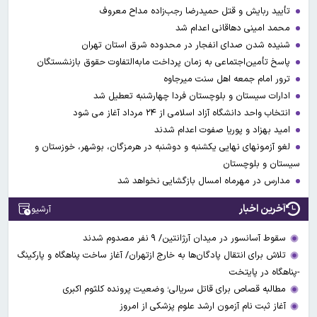
تأیید ربایش و قتل حمیدرضا رجب‌زاده مداح معروف
محمد امینی دهاقانی اعدام شد
شنیده شدن صدای انفجار در محدوده شرق استان تهران
پاسخ تأمین‌اجتماعی به زمان پرداخت مابه‌التفاوت حقوق بازنشستگان
ترور امام جمعه اهل سنت میرجاوه
ادارات سیستان و بلوچستان فردا چهارشنبه تعطیل شد
انتخاب واحد دانشگاه آزاد اسلامی از ۲۴ مرداد آغاز می شود
امید بهزاد و پوریا صفوت اعدام شدند
لغو آزمونهای نهایی یکشنبه و دوشنبه در هرمزگان، بوشهر، خوزستان و
سیستان و بلوچستان
مدارس در مهرماه امسال بازگشایی نخواهد شد
آخرین اخبار
آرشیو
سقوط آسانسور در میدان آرژانتین/ ۹ نفر مصدوم شدند
تلاش برای انتقال پادگان‌ها به خارج ازتهران/ آغاز ساخت پناهگاه و پارکینگ
-پناهگاه در پایتخت
مطالبه قصاص برای قاتل سریالی؛ وضعیت پرونده کلثوم اکبری
آغاز ثبت نام آزمون ارشد علوم پزشکی از امروز