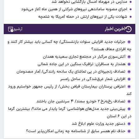
مدارس در مهرماه امسال بازگشایی نخواهد شد
اجرای مصوبه ساماندهی نیرو‌های شرکتی از همین ماه آغاز می‌شود
شهادت یکی از نیروهای ارتش در حمله آمریکا به شلمچه
آخرین اخبار
آرشیو
جزئیات جدید افزایش سنوات بازنشستگی/ چه کسانی باید بیشتر کار کنند و
چه افرادی معاف هستند؟
آتش‌سوزی مرگبار در مجتمع تجاری سعیدیه همدان
هشدار به مسافران؛ ترافیک سنگین در این جاده شمالی
تصادف زنجیره‌ای در پی تماشای یک سانحه رانندگی/ آمار مصدومان
افزایش شمار غرق‌شدگی در ساحل رامسر
اعتراض پرستاران بیمارستان فیاض بخش/ از رئیس جمهور خواستیم ورود
کند
تصادف رخ‌به‌رخ ۲ خودرو سمند/ ۴ سرنشین جان باختند
پیش‌بینی جدید مدل‌های هواشناسی؛ گرما پایدار می ماند!/ بیشترین گرما
در این ۶ استان
دستور جدید وزارت علوم ابلاغ شد
حذف نام همسر سابق از شناسنامه چه زمانی امکان‌پذیر است؟