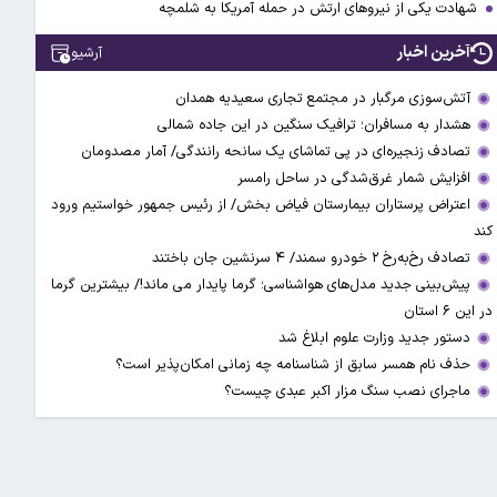
شهادت یکی از نیروهای ارتش در حمله آمریکا به شلمچه
آخرین اخبار
آرشیو
آتش‌سوزی مرگبار در مجتمع تجاری سعیدیه همدان
هشدار به مسافران؛ ترافیک سنگین در این جاده شمالی
تصادف زنجیره‌ای در پی تماشای یک سانحه رانندگی/ آمار مصدومان
افزایش شمار غرق‌شدگی در ساحل رامسر
اعتراض پرستاران بیمارستان فیاض بخش/ از رئیس جمهور خواستیم ورود
کند
تصادف رخ‌به‌رخ ۲ خودرو سمند/ ۴ سرنشین جان باختند
پیش‌بینی جدید مدل‌های هواشناسی؛ گرما پایدار می ماند!/ بیشترین گرما
در این ۶ استان
دستور جدید وزارت علوم ابلاغ شد
حذف نام همسر سابق از شناسنامه چه زمانی امکان‌پذیر است؟
ماجرای نصب سنگ مزار اکبر عبدی چیست؟