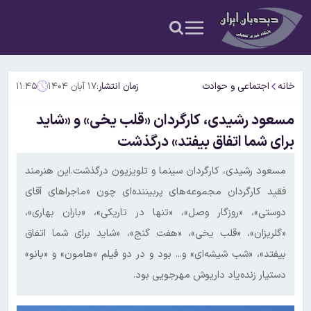
خانه
اجتماعی و حوادث
زمان انتشار:
۱۷ آبان ۱۴۰۴
۱۱:۴۵
مسعود رشیدی، کارگردان «قلب یخی» و «شاید
برای شما اتفاق بیفتد» درگذشت
مسعود رشیدی، کارگردان سینما و تلویزیون درگذشت.این هنرمند
فقید کارگردان مجموعه‌های پربیننده‌ای چون «ماجراهای آقای
دوستی»، «روزگار وصل»، «تنها در تاریکی»، «باران بهاری»،
«گلریزان»، «قلب یخی»، «هفت گنج»، «شاید برای شما اتفاق
بیفتد»، «شب شیشه‌ای» و... بود و در دو فیلم «هامون» و «بانو»
دستیار زنده‌یاد داریوش مهرجویی بود.