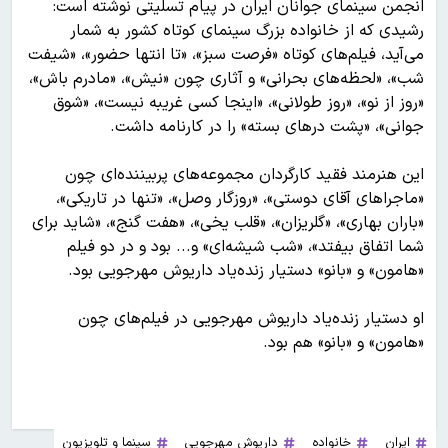
انجمن سینمای جوانان ایران در پیام تسلیتی نوشته است:
رشیدی که از خانواده بزرگ سینمای کوتاه کشور به شمار
می‌آید، فیلم‌های کوتاه «فرصت سبز»، «تا انتها حضور»، «شیفت
شب»، «لحظه‌های بحرانی» و آثاری چون «نیش»، «مادرم باش»،
«روز از نو»، «روز طولانی»، «اینجا کسی غریبه نیست»، «شوق
جوانی»، «پشت درهای بسته» را در کارنامه داشت.
این هنرمند فقید کارگردان مجموعه‌های پربیننده‌ای چون
«ماجراهای آقای دوستی»، «روزگار وصل»، «تنها در تاریکی»،
«باران بهاری»، «گلریزان»، «قلب یخی»، «هفت گنج»، «شاید برای
شما اتفاق بیفتد»، «شب شیشه‌ای» و... بود و در دو فیلم
«هامون» و «بانو» دستیار زنده‌یاد داریوش مهرجویی بود.
او دستیار زنده‌یاد داریوش مهرجویی در فیلم‌های چون
«هامون» و «بانو» هم بود.
ایران
خانواده
داریوش مهرجویی
سینما و تلویزیون