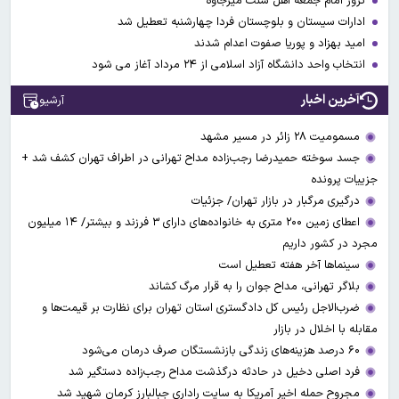
ترور امام جمعه اهل سنت میرجاوه
ادارات سیستان و بلوچستان فردا چهارشنبه تعطیل شد
امید بهزاد و پوریا صفوت اعدام شدند
انتخاب واحد دانشگاه آزاد اسلامی از ۲۴ مرداد آغاز می شود
آخرین اخبار
آرشیو
مسمومیت ۲۸ زائر در مسیر مشهد
جسد سوخته حمیدرضا رجب‌زاده مداح تهرانی در اطراف تهران کشف شد +
جزییات پرونده
درگیری مرگبار در بازار تهران/ جزئیات
اعطای زمین ۲۰۰ متری به خانواده‌های دارای ۳ فرزند و بیشتر/ ۱۴ میلیون
مجرد در کشور داریم
سینماها آخر هفته تعطیل است
بلاگر تهرانی، مداح جوان را به قرار مرگ کشاند
ضرب‌الاجل رئیس کل دادگستری استان تهران برای نظارت بر قیمت‌ها و
مقابله با اخلال در بازار
۶۰ درصد هزینه‌های زندگی بازنشستگان صرف درمان می‌شود
فرد اصلی دخیل در حادثه درگذشت مداح رجب‌زاده دستگیر شد
مجروح حمله اخیر آمریکا به سایت راداری جبالبارز کرمان شهید شد