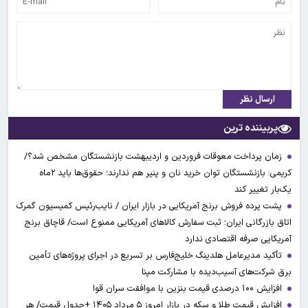
ارسال نظر
پربیننده ترین
زمان پرداخت معوقات فروردین و اردیبهشت بازنشستگان مشخص شد؟/
کریمی: بازنشستگان توان خرید نان و پنیر هم ندارند؛ حقوق‌ها باید ۲ماه
یک‌بار تغییر کند
پشت پرده فروش برنج آمریکایی در بازار ایران / نایب‌رئیس کمیسیون گمرک
اتاق بازرگانی ایران؛ ثبت سفارش کالاهای آمریکایی ممنوع است/ قاچاق برنج
آمریکایی صرفه اقتصادی ندارد
تأکید مدیرعامل هلدینگ خلیج‌فارس بر تسریع در اجرای پروژه‌های تأمین
برق شرکت‌های آسیب‌دیده با مشارکت مپنا
افزایش ۱۰۰ درصدی قیمت بنزین با موافقت سران قوا
افزایش قیمت طلا و سکه در بازار امروز ۵ مرداد ۱۴۰۵ +جدول قیمت/ هر