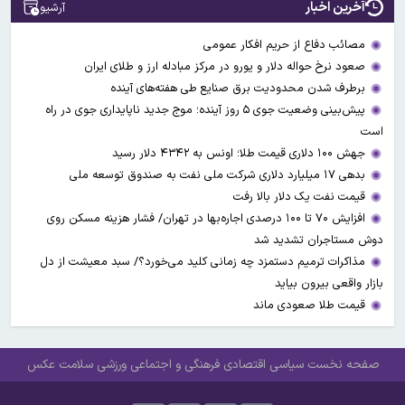
آخرین اخبار
آرشیو
مصائب دفاع از حریم افکار عمومی
صعود نرخ حواله دلار و یورو در مرکز مبادله ارز و طلای ایران
برطرف شدن محدودیت‌ برق صنایع طی هفته‌های آینده
پیش‌بینی وضعیت جوی ۵ روز آینده؛ موج جدید ناپایداری جوی در راه
است
جهش ۱۰۰ دلاری قیمت طلا؛ اونس به ۴۳۴۲ دلار رسید
بدهی ۱۷ میلیارد دلاری شرکت ملی نفت به صندوق توسعه ملی
قیمت نفت یک دلار بالا رفت
افزایش ۷۰ تا ۱۰۰ درصدی اجاره‌بها در تهران/ فشار هزینه مسکن روی
دوش مستاجران تشدید شد
مذاکرات ترمیم دستمزد چه زمانی کلید می‌خورد؟/ سبد معیشت از دل
بازار واقعی بیرون بیاید
قیمت طلا صعودی ماند
صفحه نخست
سیاسی
اقتصادی
فرهنگی و اجتماعی
ورزشی
سلامت
عکس