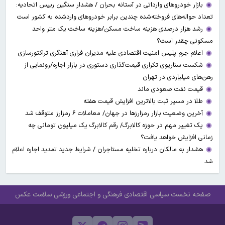
بازار خودروهای وارداتی در آستانه بحران / هشدار سنگین رییس اتحادیه:
تعداد حواله‌های فروخته‌شده چندین برابر خودروهای واردشده به کشور است
رشد هزار درصدی هزینه ساخت مسکن/هزینه ساخت یک متر واحد
مسکونی چقدر است؟
اعلام جرم پلیس امنیت اقتصادی علیه مدیران فراری آهنگری تراکتورسازی
شکست سناریوی تکراری قیمت‌گذاری دستوری در بازار اجاره/رونمایی از
رهن‌های میلیاردی در تهران
قیمت نفت صعودی ماند
طلا در مسیر ثبت بالاترین افزایش قیمت هفته
آخرین وضعیت بازار رمزارزها در جهان/ معاملات ۶ رمزارز متوقف شد
یک تغییر مهم در حوزه کالابرگ/ رقم کالابرگ یک میلیون تومانی چه
زمانی افزایش خواهد یافت؟
هشدار به مالکان درباره تخلیه مستاجران / شرایط جدید تمدید اجاره اعلام
شد
صفحه نخست
سیاسی
اقتصادی
فرهنگی و اجتماعی
ورزشی
سلامت
عکس