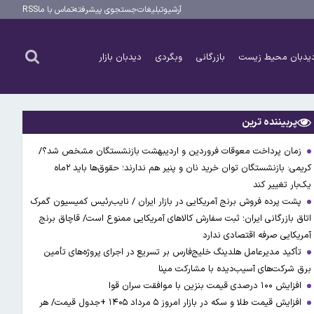
آرشیو
تبلیغات
جستجوی پیشرفته
تماس با ما
RSS
یدبان محیط زیست
بازرگانی
وبگردی
دیدبان بازار
پربیننده ترین
زمان پرداخت معوقات فروردین و اردیبهشت بازنشستگان مشخص شد؟/
کریمی: بازنشستگان توان خرید نان و پنیر هم ندارند؛ حقوق‌ها باید ۲ماه
یک‌بار تغییر کند
پشت پرده فروش برنج آمریکایی در بازار ایران / نایب‌رئیس کمیسیون گمرک
اتاق بازرگانی ایران؛ ثبت سفارش کالاهای آمریکایی ممنوع است/ قاچاق برنج
آمریکایی صرفه اقتصادی ندارد
تأکید مدیرعامل هلدینگ خلیج‌فارس بر تسریع در اجرای پروژه‌های تأمین
برق شرکت‌های آسیب‌دیده با مشارکت مپنا
افزایش ۱۰۰ درصدی قیمت بنزین با موافقت سران قوا
افزایش قیمت طلا و سکه در بازار امروز ۵ مرداد ۱۴۰۵ +جدول قیمت/ هر