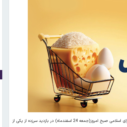
؛ محمدباقر قالیباف رئیس مجلس شورای اسلامی صبح امروز(جمعه 24 اسفندماه) در بازدید سرزده از یکی از