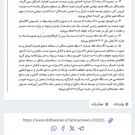
واردات
صادرات