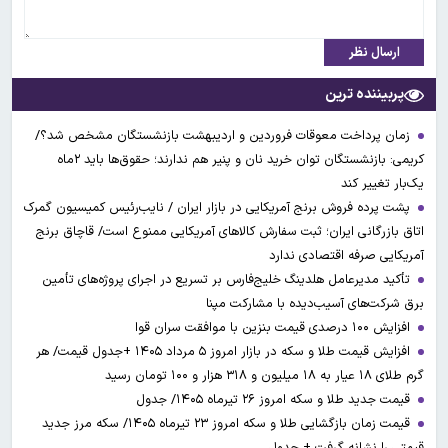
ارسال نظر
پربیننده ترین
زمان پرداخت معوقات فروردین و اردیبهشت بازنشستگان مشخص شد؟/
کریمی: بازنشستگان توان خرید نان و پنیر هم ندارند؛ حقوق‌ها باید ۲ماه
یک‌بار تغییر کند
پشت پرده فروش برنج آمریکایی در بازار ایران / نایب‌رئیس کمیسیون گمرک
اتاق بازرگانی ایران؛ ثبت سفارش کالاهای آمریکایی ممنوع است/ قاچاق برنج
آمریکایی صرفه اقتصادی ندارد
تأکید مدیرعامل هلدینگ خلیج‌فارس بر تسریع در اجرای پروژه‌های تأمین
برق شرکت‌های آسیب‌دیده با مشارکت مپنا
افزایش ۱۰۰ درصدی قیمت بنزین با موافقت سران قوا
افزایش قیمت طلا و سکه در بازار امروز ۵ مرداد ۱۴۰۵ +جدول قیمت/ هر
گرم طلای ۱۸ عیار به ۱۸ میلیون و ۳۱۸ هزار و ۱۰۰ تومان رسید
قیمت جدید طلا و سکه امروز ۲۶ تیرماه ۱۴۰۵/ جدول
قیمت زمان بازگشایی طلا و سکه امروز ۲۳ تیرماه ۱۴۰۵/ سکه مرز جدید
قیمتی را نشانه گرفت + جدول