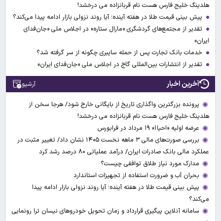
هلدینگ خلیج فارس هست نام قربانزاده می درخشد!
پیش بینی قیمت طلا در هفته آینده؛ آیا روند نزولی بازار ادامه پیدا می‌کند؟
تقدیر از مجتمع‌های گردشگری «مارال ستاره» در اجلاس ملی «جان‌فدای
ایران»
خدمات بانک تجارت پس از حمله سایبری چگونه از سر گرفته شد؟
تقدیر از انتشارات بین‌المللی گاج در اجلاس ملی «جان‌فدای ایران»
آخرین اخبار
آرشیو
پرونده بزرگترین واگذاری تاریخ از بایگانی خارج شود/ هرجا سخن از
هلدینگ خلیج فارس هست نام قربانزاده می درخشد!
عرضه اولیه «احیا۱» ۱۹ مرداد در فرابورس
بررسی صورت‌های مالی ۳ ماهه نخست ۱۴۰۵ نشان داد/ تغییر مثبت در
عملکرد مالی بانک صادرات ایران/ درآمد عملیاتی ۸۰ درصد رشد کرد
مدارک مورد نیاز طلاق توافقی چیست؟
بحران آب و ضرورت استفاده از تجهیزات استاندارد
پیش بینی قیمت طلا در هفته آینده؛ آیا روند نزولی بازار ادامه پیدا
می‌کند؟
سامانه آنلاین پیگیری قرارداد‌ و زمان تحویل خودرو‌های نیسان ترا رونمایی