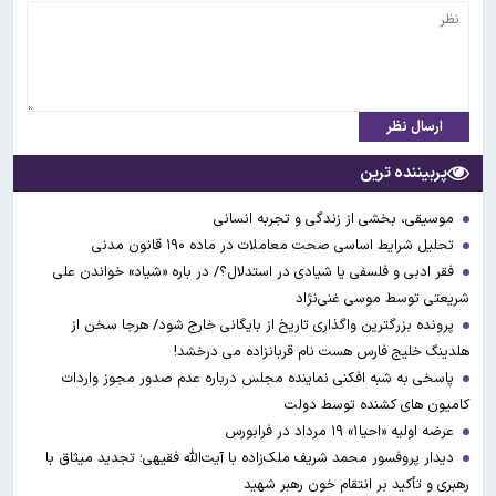
ارسال نظر
پربیننده ترین
موسیقی، بخشی از زندگی و تجربه انسانی
تحلیل شرایط اساسی صحت معاملات در ماده ۱۹۰ قانون مدنی
فقر ادبی و فلسفی یا شیادی در استدلال؟/ در باره «شیاد» خواندن علی
شریعتی توسط موسی غنی‌نژاد
پرونده بزرگترین واگذاری تاریخ از بایگانی خارج شود/ هرجا سخن از
هلدینگ خلیج فارس هست نام قربانزاده می درخشد!
پاسخی به شبه افکنی نماینده مجلس درباره عدم صدور مجوز واردات
کامیون های کشنده توسط دولت
عرضه اولیه «احیا۱» ۱۹ مرداد در فرابورس
دیدار پروفسور محمد شریف ملک‌زاده با آیت‌الله فقیهی؛ تجدید میثاق با
رهبری و تأکید بر انتقام خون رهبر شهید