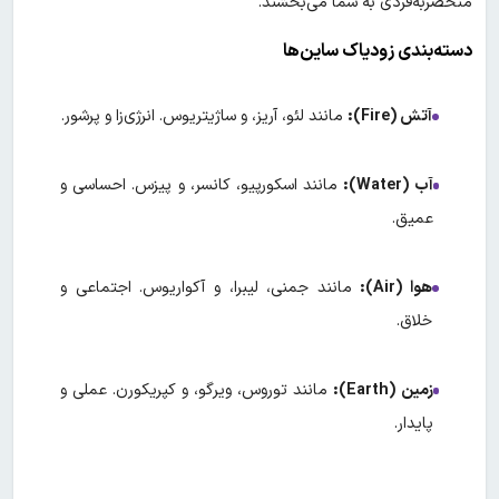
منحصربه‌فردی به شما می‌بخشند.
دسته‌بندی زودیاک ساین‌ها
آتش
(Fire):
مانند لئو، آریز، و ساژیتریوس. انرژی‌زا و پرشور.
آب
(Water):
مانند اسکورپیو، کانسر، و پیزس. احساسی و
عمیق.
هوا
(Air):
مانند جمنی، لیبرا، و آکواریوس. اجتماعی و
خلاق.
زمین
(Earth):
مانند توروس، ویرگو، و کپریکورن. عملی و
پایدار.