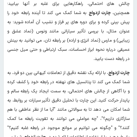
چالش های احتمالی، راهکارهایی برای غلبه بر آنها بیابید؛
همچنین،
چارت ازدواج
به شما کمک می کند تا آینده رابطه خود را
پیش بینی کرده و برای دوره های پر فراز و نشیب آن آماده شوید؛ به
عنوان مثال، با بررسی تأثیر سیاراتی مانند ونوس (نماد عشق و
زیبایی) و مارس (نماد انرژی و اراده) بر رابطه تان، می توانید به بینش
عمیقی درباره نحوه ابراز احساسات، سبک ارتباطی و حتی میل جنسی
در رابطه دست یابید.
چارت ازدواج
، با ارائه یک نقشه دقیق از تعاملات کیهانی بین دو فرد، به
شما کمک می کند تا پتانسیل های نهفته در رابطه خود را کشف کرده
و با آگاهی از چالش های احتمالی، به سمت ایجاد یک رابطه سالم و
پایدار حرکت کنید. این چارت با تحلیل دقیق تأثیر سیارات بر روابط، به
شما امکان می دهد تا به سوالاتی مانند "آیا ما از نظر عاطفی با هم
سازگاری داریم؟"، "چه عواملی می توانند به تقویت رابطه ما کمک
کنند؟" و "چگونه می توانیم بر موانع موجود در رابطه غلبه کنیم؟"