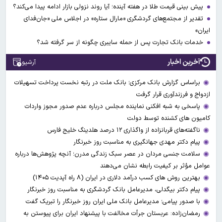
پیش بینی قیمت طلا در هفته آینده؛ آیا روند نزولی بازار ادامه پیدا می‌کند؟
تقدیر از مجتمع‌های گردشگری «مارال ستاره» در اجلاس ملی «جان‌فدای
ایران»
خدمات بانک تجارت پس از حمله سایبری چگونه از سر گرفته شد؟
آخرین اخبار
آرشیو
براساس گزارش بانک مرکزی؛ بانک ملت در رتبه نخست پرداخت تسهیلات
ازدواج و فرزندآوری قرار گرفت
پاسخی به شبه افکنی نماینده مجلس درباره عدم صدور مجوز واردات
کامیون های کشنده توسط دولت
ناگفته‌های قربانزاده از واگذاری ۱۲ درصد هلدینگ خلیج فارس
پیام دکتر مهدی جهانگیری به مناسبت روز خبرنگار
سلامت جنسی مردان در عصر سبک زندگی مدرن؛ آنچه پژوهش‌ها درباره
عوامل مؤثر بر کیفیت رابطه نشان می‌دهند
بهترین روش های کسب درآمد دلاری در ایران (۸ راه آپدیت ۱۴۰۵)
پیام دکتر بیگدلی، مدیرعامل بانک گردشگری به مناسبت روز خبرنگار
با صدور پیامی؛ مدیرعامل بانک ملی ایران روز خبرنگار را تبریک گفت
رمضان‌زاده: عربستان جرأت مخالفت با پیشنهاد ایران برای پیوستن به